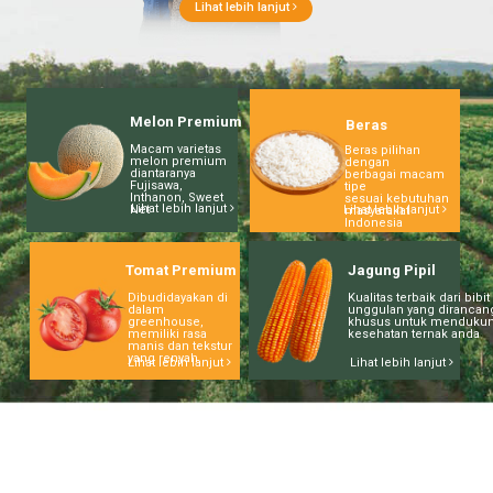
Lihat lebih lanjut
Melon Premium
Beras
Macam varietas
Beras pilihan
melon premium
dengan
diantaranya
berbagai macam
Fujisawa,
tipe
Inthanon, Sweet
sesuai kebutuhan
Lihat lebih lanjut
Net
Lihat lebih lanjut
masyarakat
Indonesia
Tomat Premium
Jagung Pipil
Dibudidayakan di
Kualitas terbaik dari bibit
dalam
unggulan yang dirancan
greenhouse,
khusus untuk menduku
memiliki rasa
kesehatan ternak anda
manis dan tekstur
yang renyah
Lihat lebih lanjut
Lihat lebih lanjut